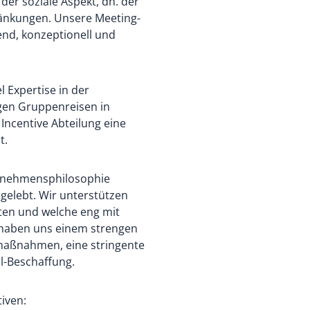
er soziale Aspekt, dh. der
änkungen. Unsere Meeting-
end, konzeptionell und
 Expertise in der
gen Gruppenreisen in
Incentive Abteilung eine
t.
ternehmensphilosophie
 gelebt. Wir unterstützen
iften und welche eng mit
haben uns einem strengen
rmaßnahmen, eine stringente
l-Beschaffung.
tiven: