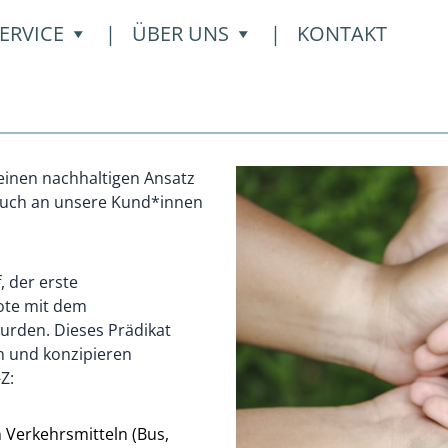
T EIN UNTERMENÜ
ÖFFNET EIN UNTERMENÜ
ÖFFNET EIN UNTER
ERVICE
|
ÜBER UNS
|
KONTAKT
 einen nachhaltigen Ansatz
auch an unsere Kund*innen
, der erste
bote mit dem
urden. Dieses Prädikat
n und konzipieren
Z:
 Verkehrsmitteln (Bus,